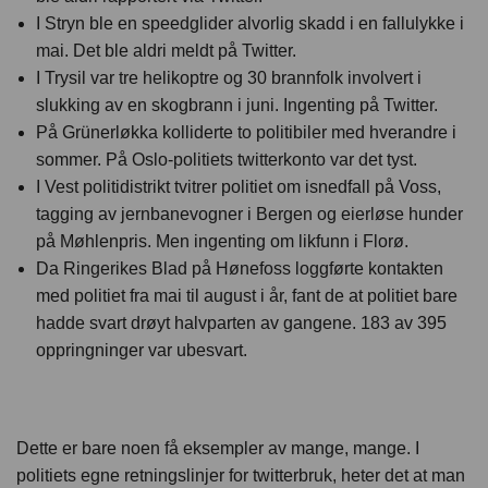
I Stryn ble en speedglider alvorlig skadd i en fallulykke i
mai. Det ble aldri meldt på Twitter.
I Trysil var tre helikoptre og 30 brannfolk involvert i
slukking av en skogbrann i juni. Ingenting på Twitter.
På Grünerløkka kolliderte to politibiler med hverandre i
sommer. På Oslo-politiets twitterkonto var det tyst.
I Vest politidistrikt tvitrer politiet om isnedfall på Voss,
tagging av jernbanevogner i Bergen og eierløse hunder
på Møhlenpris. Men ingenting om likfunn i Florø.
Da Ringerikes Blad på Hønefoss loggførte kontakten
med politiet fra mai til august i år, fant de at politiet bare
hadde svart drøyt halvparten av gangene. 183 av 395
oppringninger var ubesvart.
Dette er bare noen få eksempler av mange, mange. I
politiets egne retningslinjer for twitterbruk, heter det at man