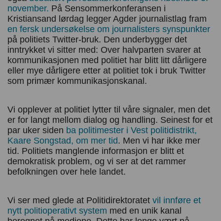
november.
På Sensommerkonferansen i
Kristiansand lørdag legger Agder journalistlag fram
en fersk undersøkelse om journalisters synspunkter
på politiets Twitter-bruk. Den underbygger det
inntrykket vi sitter med: Over halvparten svarer at
kommunikasjonen med politiet har blitt litt dårligere
eller mye dårligere etter at politiet tok i bruk Twitter
som primær kommunikasjonskanal.
Vi opplever at politiet lytter til våre signaler, men det
er for langt mellom dialog og handling. Seinest for et
par uker siden
ba politimester i Vest politidistrikt,
Kaare Songstad, om mer tid
. Men vi har ikke mer
tid. Politiets manglende informasjon er blitt et
demokratisk problem, og vi ser at det rammer
befolkningen over hele landet.
Vi ser med glede at Politidirektoratet
vil innføre et
nytt politioperativt system
med en unik kanal
beregnet på mediene. Dette har lenge vært på