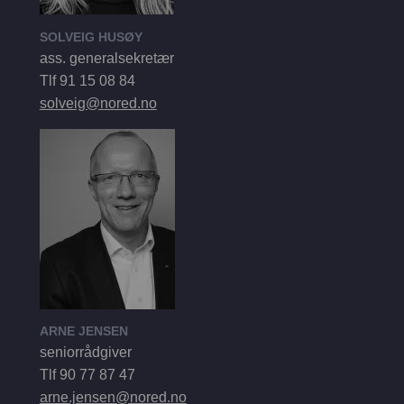
SOLVEIG HUSØY
ass. generalsekretær
Tlf 91 15 08 84
solveig@nored.no
ARNE JENSEN
seniorrådgiver
Tlf 90 77 87 47
arne.jensen@nored.no