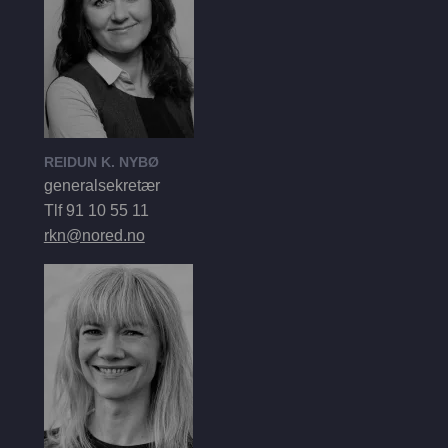
REIDUN K. NYBØ
generalsekretær
Tlf 91 10 55 11
rkn@nored.no