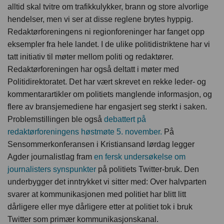
alltid skal tvitre om trafikkulykker, brann og store alvorlige
hendelser, men vi ser at disse reglene brytes hyppig.
Redaktørforeningens ni regionforeninger har fanget opp
eksempler fra hele landet. I de ulike politidistriktene har vi
tatt initiativ til møter mellom politi og redaktører.
Redaktørforeningen har også deltatt i møter med
Politidirektoratet. Det har vært skrevet en rekke leder- og
kommentarartikler om politiets manglende informasjon, og
flere av bransjemediene har engasjert seg sterkt i saken.
Problemstillingen ble også
debattert på
redaktørforeningens høstmøte 5. november.
På
Sensommerkonferansen i Kristiansand lørdag legger
Agder journalistlag fram
en fersk undersøkelse om
journalisters synspunkter
på politiets Twitter-bruk. Den
underbygger det inntrykket vi sitter med: Over halvparten
svarer at kommunikasjonen med politiet har blitt litt
dårligere eller mye dårligere etter at politiet tok i bruk
Twitter som primær kommunikasjonskanal.