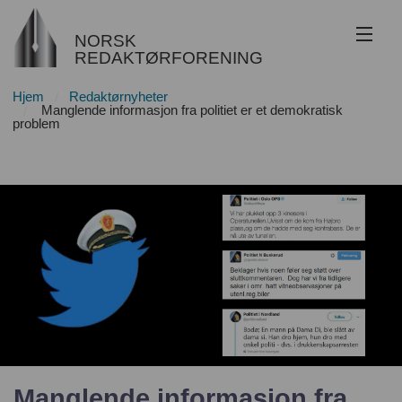
NORSK
REDAKTØRFORENING
Hjem
Redaktørnyheter
Om NR
Manglende informasjon fra politiet er et demokratisk
problem
Redaktøransvar
Juss
Etikk
Innsyn
Nyhetsarkiv
Bli medlem
Manglende informasjon fra