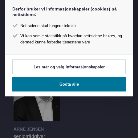
Derfor bruker vi informasjonskapsler (cookies) på
nettsidene:
Nettsidene skal fungere teknisk
SOLVEIG HUSØY
ass. generalsekretær
Vi kan samle statistikk på hvordan nettsidene brukes, og
dermed kunne forbedre tjenestene våre
Tlf 91 15 08 84
solveig@nored.no
Les mer og velg informasjonskapsler
Godta alle
ARNE JENSEN
seniorrådgiver