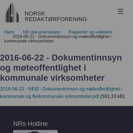
NORSK
REDAKTØRFORENING
Hjem
NR dokumentasjon
Rapporter og veiledere
Om NR
2016-06-22 - Dokumentinnsyn og møteoffentlighet i
kommunale virksomheter
Redaktøransvar
2016-06-22 - Dokumentinnsyn
Juss
og møteoffentlighet i
kommunale virksomheter
Etikk
2016-06-22 - NEØ - Dokumentinnsyn og møteoffentlighet i
Innsyn
kommunale og flerkommunale virksomheter.pdf
(591,33 kB)
Nyhetsarkiv
Bli medlem
NRs Hotline