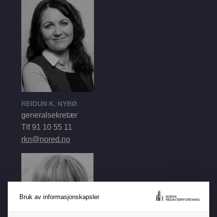
English
REIDUN K. NYBØ
generalsekretær
Tlf 91 10 55 11
rkn@nored.no
Bruk av informasjonskapsler