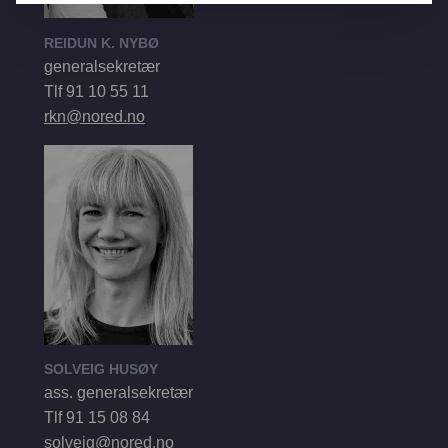
REIDUN K. NYBØ
generalsekretær
Tlf 91 10 55 11
rkn@nored.no
SOLVEIG HUSØY
ass. generalsekretær
Tlf 91 15 08 84
solveig@nored.no