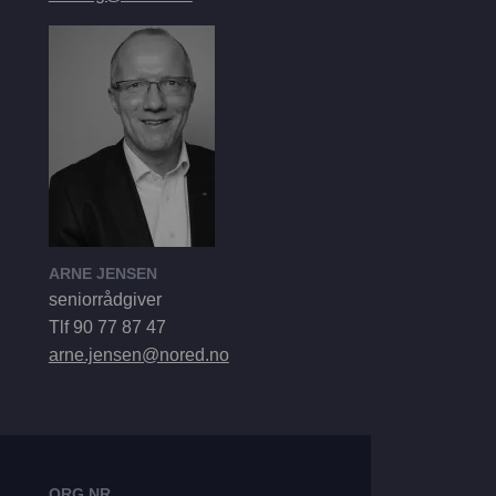
ARNE JENSEN
seniorrådgiver
Tlf 90 77 87 47
arne.jensen@nored.no
ORG.NR.