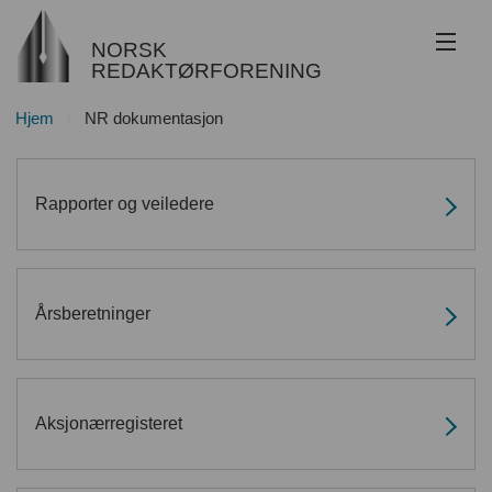
NORSK
REDAKTØRFORENING
Hjem
NR dokumentasjon
Om NR
Redaktøransvar
Rapporter og veiledere
Juss
Etikk
Årsberetninger
Innsyn
Nyhetsarkiv
Aksjonærregisteret
Bli medlem