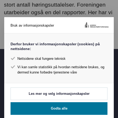
stort antall høringsuttalelser. Foreningen
utarbeider også en del rapporter. Her har vi
samlet disse dokumentene sammen med
Bruk av informasjonskapsler
styresaker og nyhetsbrev.
Derfor bruker vi informasjonskapsler (cookies) på
nettsidene:
Nettsidene skal fungere teknisk
NRs Hotline
Vi kan samle statistikk på hvordan nettsidene brukes, og
dermed kunne forbedre tjenestene våre
Les mer og velg informasjonskapsler
Godta alle