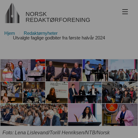
NORSK
REDAKTØRFORENING
Hjem
Redaktørnyheter
Om NR
Utvalgte faglige godbiter fra første halvår 2024
Redaktøransvar
Juss
Etikk
Innsyn
Nyhetsarkiv
Bli medlem
Foto: Lena Lislevand/Torill Henriksen/NTB/Norsk