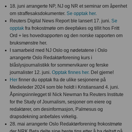
18. juni arrangerte NP, NJ og NR et seminar om åpenhet
om straffesaksdokumenter.
Se opptak her.
Reuters Digital News Report ble lansert 17. juni.
Se
opptak
fra frokostmøte om deepfakes og tillit hos Fritt
Ord + les hovedrapporten og den norske rapporten om
bruksmønstre her.
I samarbeid med NJ Oslo og nødetatene i Oslo
arrangerte Oslo Redaktørforening kurs i
blåslysjournalistikk for sommervikarer og ferske
journalister 12. juni.
Opptak finnes her.
Del gjerne!
Her
finner du opptak fra de ulike sesjonene på
Medieleder 2024 som ble holdt i Kristiansand 4. juni.
Åpningsinnlegget til Nick Newman fra Reuters Institute
for the Study of Journalism, sesjoner om eiere og
redaktører, om desinformasjon, Palmesus og
drapsdekning anbefales virkelig.
28. mai arrangerte Oslo Redaktørforening frokostmøte
der NRK Beta delte sine beste tips etter å ha deltatt på