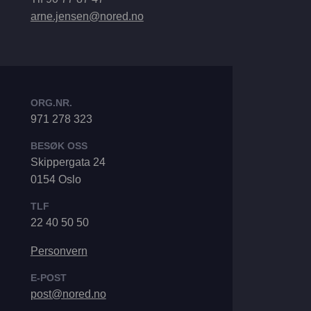
arne.jensen@nored.no
ORG.NR.
971 278 323
BESØK OSS
Skippergata 24
0154 Oslo
TLF
22 40 50 50
Personvern
E-POST
post@nored.no