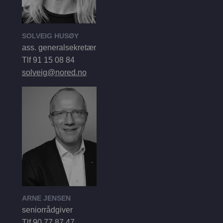
SOLVEIG HUSØY
ass. generalsekretær
Tlf 91 15 08 84
solveig@nored.no
ARNE JENSEN
seniorrådgiver
Tlf 90 77 87 47