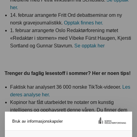
her.
14. februar arrangerte Fritt Ord debattseminar om ny
norsk gravejournalistikk.
Opptak finnes her.
1. februar arrangerte Oslo Redaktørforening møtet
«Redaktør i stormen» med Vibeke Fürst Haugen, Kjersti
Sortland og Gunnar Stavrum.
Se opptak her
Trenger du faglig lesestoff i sommer? Her er noen tips!
Faktisk har analysert 36 000 norske TikTok-videoer.
Les
deres analyse her.
Kopinor har fått utarbeidet tre notater om kunstig
intelligens og opphavsrett denne våren. Du finner dem
her:
Notat 1 - om AI og opphavsrett.
Notat 2 - om AI og
Bruk av informasjonskapsler
teknologien bak
.
Notat 3 - om AI Act.
Reuters Institute Digital News Report ble lansert 17. juni.