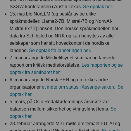
SXSW-konferansen i Austin Texas.
Se opptak her.
15. mai ble NorLLM (og består av tre ulike
språkmodeller: Llama2-7B, Mistral-7B og NorwAI-
Mixtral-8x7B) lansert. Den norske språkmodellen har
data fra Schibsted og NRK og kan benyttes av alle
selskaper som har sitt hovedkontor i de nordiske
landene.
Se opptak fra lanseringen her.
7. mai arrangerte Medietilsynet seminar og lanserte
rapport om kritisk medieforståelse.
Les rapporten og se
opptak fra seminaret her.
6. mai arrangerte Norsk PEN og en rekke andre
organisasjoner
et møte om status i Assange-saken.
Se
opptak her.
5. mars, på Oslo Redaktørforenings årsmøte var
balansen mellom sikkerhet og ytringsfrihet tema.
Se
opptak her.
28. februar arrangerte MBL møte om temaet EU, AI og
mediene med Petra Wikstrøm fra Schibsted.
Se opptak