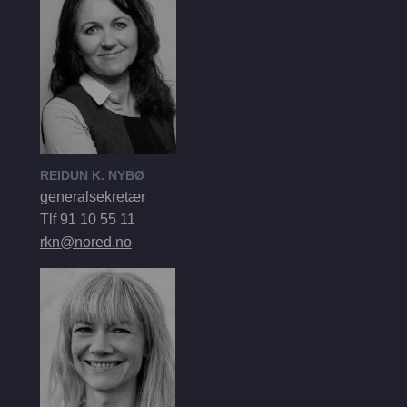
REIDUN K. NYBØ
generalsekretær
Tlf 91 10 55 11
rkn@nored.no