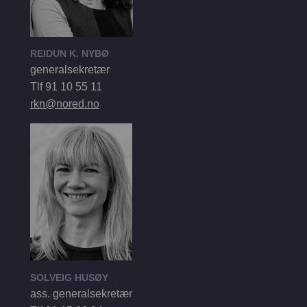
REIDUN K. NYBØ
generalsekretær
Tlf 91 10 55 11
rkn@nored.no
SOLVEIG HUSØY
ass. generalsekretær