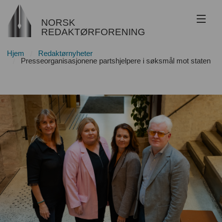
NORSK
REDAKTØRFORENING
Hjem
Redaktørnyheter
Om NR
Presseorganisasjonene partshjelpere i søksmål mot staten
Redaktøransvar
Juss
Etikk
Innsyn
Nyhetsarkiv
Bli medlem