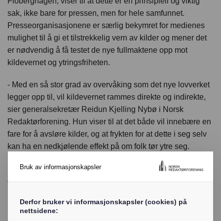
Floberghagen, viser til at dette er en prinsipiell og viktig
sak, ikke bare for pressen, men for hele samfunnet.
Presseorganisasjonene er særlig bekymret for medienes
mulighet til å gi et tilstrekkelig vern av kilder og mener det
er nødvendig å få testet de nye fullmaktene opp mot
kildevernet og ytringsfriheten.
- Med en så stor grad av overvåking som det nye lovverket
legger opp til, vil kildevernet rammes direkte og indirekte,
sier generalsekretær Reidun Kjelling Nybø i Norsk
Redaktørforening. Hun viser til at det både vil innebære en
fare for å avsløre kilder, og at frykten for at dette i seg selv
kan ha en nedkjølende effekt på om folk tør ytre seg.
Bruk av informasjonskapsler
Leder i Norsk Journalistlag, Dag Idar Tryggestad, viser
også til den massive informasjonsmengden som nå skal
lagre hos norske myndigheter, og at dette kan bidra til at
Derfor bruker vi informasjonskapsler (cookies) på
kilder forblir tause. - Det vil gjøre det vanskeligere for
nettsidene:
mediene å utføre samfunnsoppdraget sitt, sier Tryggestad.