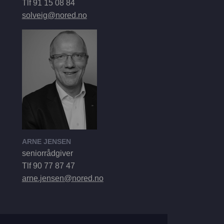
Tlf 91 15 08 84
solveig@nored.no
ARNE JENSEN
seniorrådgiver
Tlf 90 77 87 47
arne.jensen@nored.no