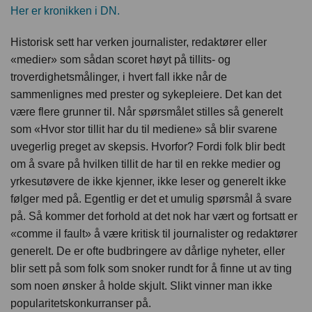
Her er kronikken i DN.
Historisk sett har verken journalister, redaktører eller
«medier» som sådan scoret høyt på tillits- og
troverdighetsmålinger, i hvert fall ikke når de
sammenlignes med prester og sykepleiere. Det kan det
være flere grunner til. Når spørsmålet stilles så generelt
som «Hvor stor tillit har du til mediene» så blir svarene
uvegerlig preget av skepsis. Hvorfor? Fordi folk blir bedt
om å svare på hvilken tillit de har til en rekke medier og
yrkesutøvere de ikke kjenner, ikke leser og generelt ikke
følger med på. Egentlig er det et umulig spørsmål å svare
på. Så kommer det forhold at det nok har vært og fortsatt er
«comme il fault» å være kritisk til journalister og redaktører
generelt. De er ofte budbringere av dårlige nyheter, eller
blir sett på som folk som snoker rundt for å finne ut av ting
som noen ønsker å holde skjult. Slikt vinner man ikke
popularitetskonkurranser på.