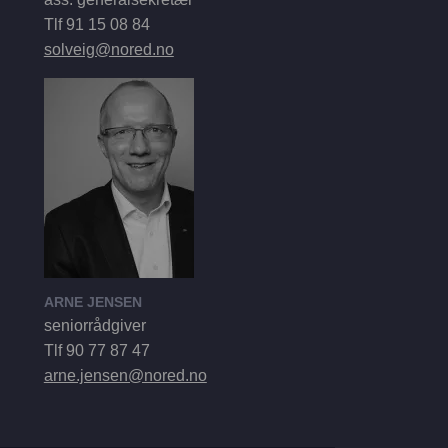
Tlf 91 15 08 84
solveig@nored.no
ARNE JENSEN
seniorrådgiver
Tlf 90 77 87 47
arne.jensen@nored.no