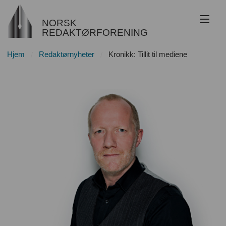
NORSK
REDAKTØRFORENING
Hjem
Redaktørnyheter
Kronikk: Tillit til mediene
Om NR
Redaktøransvar
Juss
Etikk
Innsyn
Nyhetsarkiv
Bli medlem