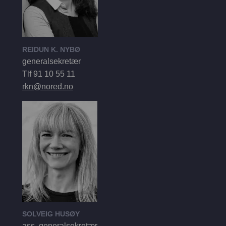
REIDUN K. NYBØ
generalsekretær
Tlf 91 10 55 11
rkn@nored.no
SOLVEIG HUSØY
ass. generalsekretær