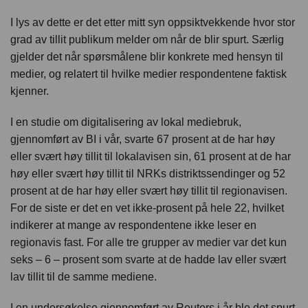
I lys av dette er det etter mitt syn oppsiktvekkende hvor stor
grad av tillit publikum melder om når de blir spurt. Særlig
gjelder det når spørsmålene blir konkrete med hensyn til
medier, og relatert til hvilke medier respondentene faktisk
kjenner.
I en studie om digitalisering av lokal mediebruk,
gjennomført av BI i vår, svarte 67 prosent at de har høy
eller svært høy tillit til lokalavisen sin, 61 prosent at de har
høy eller svært høy tillit til NRKs distriktssendinger og 52
prosent at de har høy eller svært høy tillit til regionavisen.
For de siste er det en vet ikke-prosent på hele 22, hvilket
indikerer at mange av respondentene ikke leser en
regionavis fast. For alle tre grupper av medier var det kun
seks – 6 – prosent som svarte at de hadde lav eller svært
lav tillit til de samme mediene.
I en undersøkelse gjennomført av Reuters i år ble det spurt