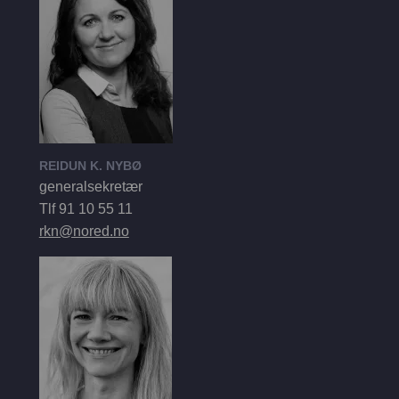
REIDUN K. NYBØ
generalsekretær
Tlf 91 10 55 11
rkn@nored.no