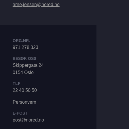
arne.jensen@nored.no
ORG.NR.
971 278 323
BESØK OSS
Skippergata 24
0154 Oslo
TLF
22 40 50 50
Personvern
E-POST
post@nored.no