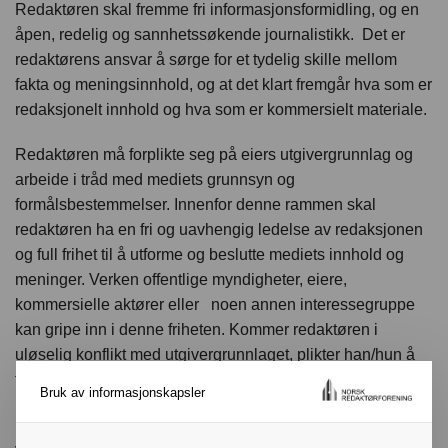
Redaktøren skal fremme fri informasjonsformidling, og en
åpen, redelig og sannhetssøkende journalistikk. Det er
redaktørens ansvar å sørge for et tydelig skille mellom
fakta og meningsinnhold, og at det klart fremgår hva som er
redaksjonelt innhold og hva som er kommersielt materiale.
Redaktøren må forplikte seg på eiers utgivergrunnlag og
arbeide i tråd med mediets grunnsyn og
formålsbestemmelser. Innenfor denne rammen skal
redaktøren ha en fri og uavhengig ledelse av redaksjonen
og full frihet til å utforme og beslutte mediets innhold og
meninger. Verken offentlige myndigheter, eiere,
kommersielle aktører eller noen annen interessegruppe
kan gripe inn i denne friheten. Kommer redaktøren i
uløselig konflikt med utgivergrunnlaget, plikter han/hun å
trekke seg fra sin stilling.
Bruk av informasjonskapsler
Redaktøren har det fulle ansvaret for redaksjonens