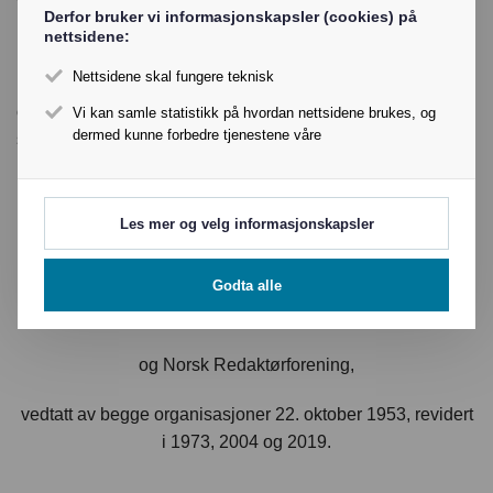
virksomhet og leder de redaksjonelle medarbeiderne.
Derfor bruker vi informasjonskapsler (cookies) på
Redaktøren rapporterer direkte til utgiver/styre.
nettsidene:
Redaktøren er utgivers/styrets representant overfor
Nettsidene skal fungere teknisk
redaksjonen, og representerer samtidig redaksjonen
overfor utgiver/styre. Redaktøren kan delegere myndighet i
Vi kan samle statistikk på hvordan nettsidene brukes, og
dermed kunne forbedre tjenestene våre
samsvar med sine fullmakter.
Les mer og velg informasjonskapsler
Denne erklæring er blitt til i samarbeid mellom
Godta alle
Mediebedriftenes Landsforening (tidligere Norske Avisers
Landsforbund)
og Norsk Redaktørforening,
vedtatt av begge organisasjoner 22. oktober 1953, revidert
i 1973, 2004 og 2019.