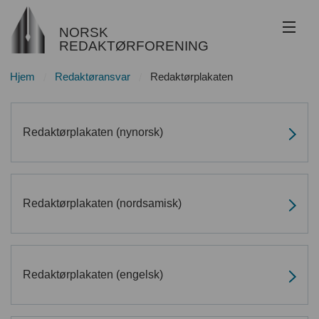
NORSK
REDAKTØRFORENING
Hjem
Redaktøransvar
Redaktørplakaten
Om NR
Redaktøransvar
Redaktørplakaten (nynorsk)
Juss
Etikk
Redaktørplakaten (nordsamisk)
Innsyn
Nyhetsarkiv
Redaktørplakaten (engelsk)
Bli medlem