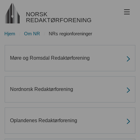
NORSK
REDAKTØRFORENING
Hjem
Om NR
NRs regionforeninger
Om NR
Redaktøransvar
Møre og Romsdal Redaktørforening
Juss
Etikk
Nordnorsk Redaktørforening
Innsyn
Nyhetsarkiv
Oplandenes Redaktørforening
Bli medlem