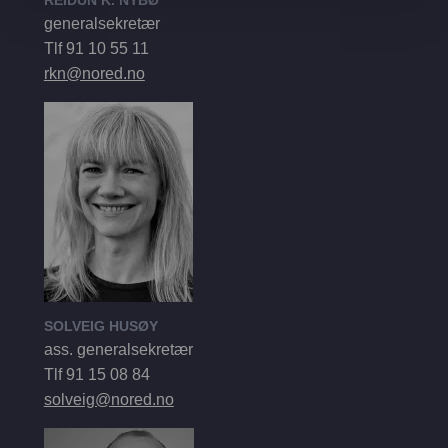
generalsekretær
Tlf 91 10 55 11
rkn@nored.no
SOLVEIG HUSØY
ass. generalsekretær
Tlf 91 15 08 84
solveig@nored.no