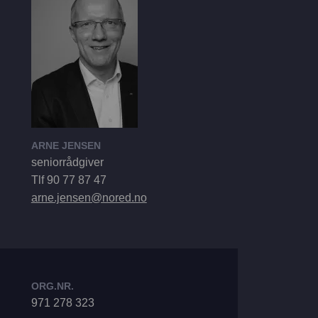
ARNE JENSEN
seniorrådgiver
Tlf 90 77 87 47
arne.jensen@nored.no
ORG.NR.
971 278 323