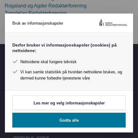
Rogaland og Agder Redaktørforening
Trøndelag Redaktørforening
Vestafjelske Redaktørforening
Bruk av informasjonskapsler
VeTeBu Redaktørforening
Østfold Redaktørforening
Derfor bruker vi informasjonskapsler (cookies) på
nettsidene:
NRs Hotline
Nettsidene skal fungere teknisk
Vi kan samle statistikk på hvordan nettsidene brukes, og
dermed kunne forbedre tjenestene våre
Les mer og velg informasjonskapsler
Godta alle
REIDUN K. NYBØ