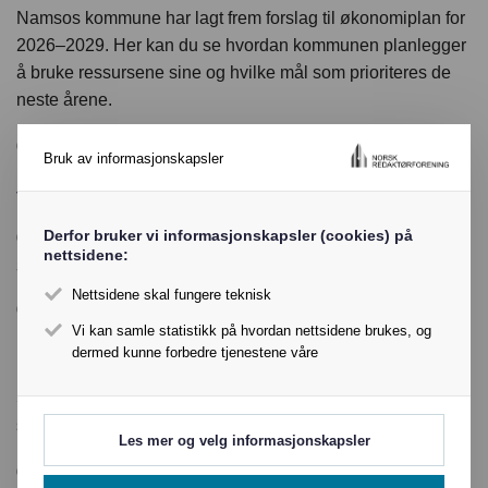
Namsos kommune har lagt frem forslag til økonomiplan for
2026–2029. Her kan du se hvordan kommunen planlegger
å bruke ressursene sine og hvilke mål som prioriteres de
neste årene.
07.11.2025 16:05
Bruk av informasjonskapsler
Den indre fienden – (U)kultur i Forsvaret og nye tildelinger
fra Fritt Ord i oktober 2025
Derfor bruker vi informasjonskapsler (cookies) på
07.11.2025 15:35
nettsidene:
Søkere på stillingen som teatersjef for Carte Blanche
Nettsidene skal fungere teknisk
07.11.2025 15:30
Vi kan samle statistikk på hvordan nettsidene brukes, og
Norge innvalgt som medlem av UNESCOs styre
dermed kunne forbedre tjenestene våre
På UNESCOs 43 Generalkonferanse, som fant sted i
Samarkand i Usbekistan i november, ble Norge valgt inn
som medlem av UNESCOs styre for perioden 2025-2029.
Les mer og velg informasjonskapsler
07.11.2025 15:19