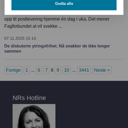
Agderposten
Godta alle
Regjeringen legger fram et lovforslaget hvor det legges
opp til postlevering hjemme én dag i uka. Det mener
Fagforbundet at vil svekke ...
07.11.2025 15:14
De diskuterte ytringsfrihet. Nå snakker de ikke lenger
sammen
Forrige
1
...
6
7
8
9
10
...
3441
Neste >
NRs Hotline