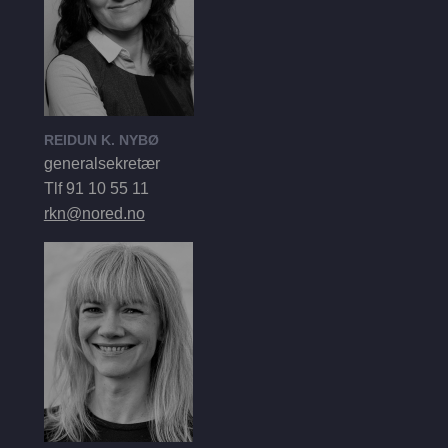
REIDUN K. NYBØ
generalsekretær
Tlf 91 10 55 11
rkn@nored.no