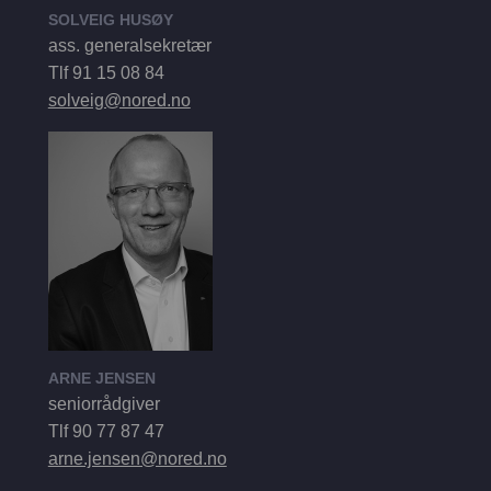
SOLVEIG HUSØY
ass. generalsekretær
Tlf 91 15 08 84
solveig@nored.no
ARNE JENSEN
seniorrådgiver
Tlf 90 77 87 47
arne.jensen@nored.no