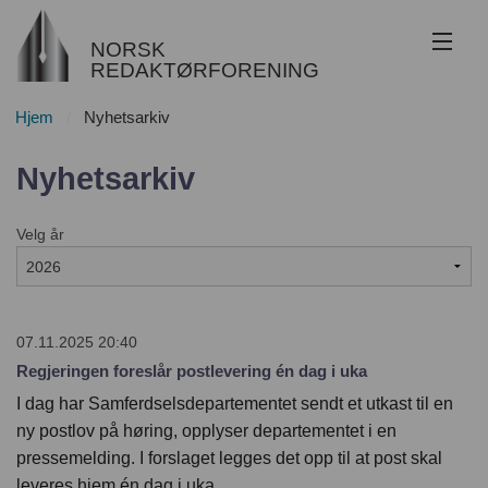
NORSK
REDAKTØRFORENING
Hjem
Nyhetsarkiv
Om NR
Nyhetsarkiv
Redaktøransvar
Velg år
Juss
Etikk
Innsyn
07.11.2025 20:40
Regjeringen foreslår postlevering én dag i uka
Nyhetsarkiv
I dag har Samferdselsdepartementet sendt et utkast til en
ny postlov på høring, opplyser departementet i en
Bli medlem
pressemelding. I forslaget legges det opp til at post skal
leveres hjem én dag i uka.