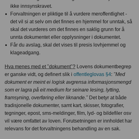
ikke innsynskravet.
Forvaltningen er pliktige til å vurdere meroffentlighet -
det vil si at selv om det finnes en hjemmel for unntak, så
skal det vurderes om det finnes en saklig grunn for å
unnta dokumentet eller opplysninger i dokumentet.
Får du avslag, skal det vises til presis lovhjemmel og
klageadgang.
Hva menes med et "dokument"?
Lovens dokumentbegrep
er ganske vidt, og definert slik i
offentleglovas §4
:
"Med
dokument er meint ei logisk avgrensa informasjonsmengd
som er lagra på eit medium for seinare lesing, lytting,
framsyning, overføring eller liknande."
Det betyr at både
tradisjonelle dokumenter, samt kart, skisser, fotografier,
tegninger, epost, sms-meldinger, film, lyd- og bildefiler osv
vil være omfattet av loven. Forutsetningen er innholdet har
relevans for det forvaltningens behandling av en sak.