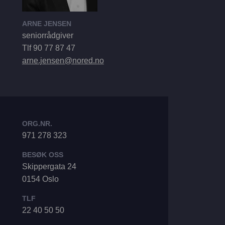
ARNE JENSEN
seniorrådgiver
Tlf 90 77 87 47
arne.jensen@nored.no
ORG.NR.
971 278 323
BESØK OSS
Skippergata 24
0154 Oslo
TLF
22 40 50 50