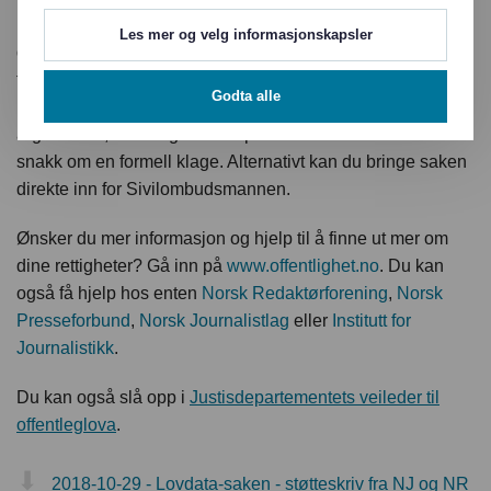
nemlig bli behandlet av Kongen i statsråd. Der får man for
Les mer og velg informasjonskapsler
det første sjelden medhold. Dessuten mister du muligheten
til å gå videre til Sivilombudsmannen etterpå. I stedet for å
Godta alle
klage formelt til departementet, bør du fremme dine
argumenter, samtidig som du presiserer at det ikke er
snakk om en formell klage. Alternativt kan du bringe saken
direkte inn for Sivilombudsmannen.
Ønsker du mer informasjon og hjelp til å finne ut mer om
dine rettigheter? Gå inn på
www.offentlighet.no
. Du kan
også få hjelp hos enten
Norsk Redaktørforening
,
Norsk
Presseforbund
,
Norsk Journalistlag
eller
Institutt for
Journalistikk
.
Du kan også slå opp i
Justisdepartementets veileder til
offentleglova
.
2018-10-29 - Lovdata-saken - støtteskriv fra NJ og NR