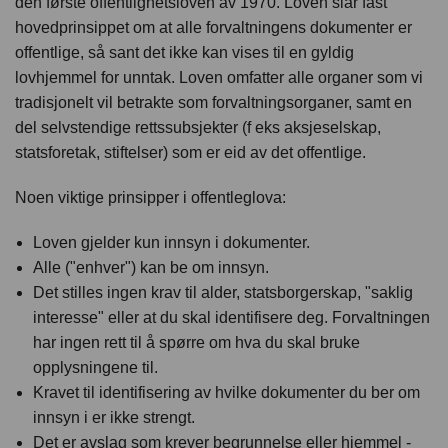
den første offentlighetsloven av 1970. Loven slår fast
English
hovedprinsippet om at alle forvaltningens dokumenter er
offentlige, så sant det ikke kan vises til en gyldig
lovhjemmel for unntak. Loven omfatter alle organer som vi
tradisjonelt vil betrakte som forvaltningsorganer, samt en
del selvstendige rettssubsjekter (f eks aksjeselskap,
statsforetak, stiftelser) som er eid av det offentlige.
Noen viktige prinsipper i offentleglova:
Loven gjelder kun innsyn i dokumenter.
Alle ("enhver") kan be om innsyn.
Det stilles ingen krav til alder, statsborgerskap, "saklig
interesse" eller at du skal identifisere deg. Forvaltningen
har ingen rett til å spørre om hva du skal bruke
opplysningene til.
Kravet til identifisering av hvilke dokumenter du ber om
innsyn i er ikke strengt.
Det er avslag som krever begrunnelse eller hjemmel -