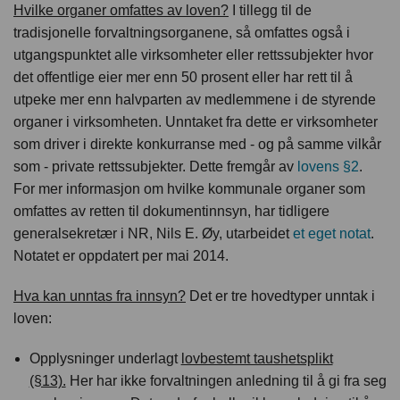
Hvilke organer omfattes av loven?
I tillegg til de
tradisjonelle forvaltningsorganene, så omfattes også i
utgangspunktet alle virksomheter eller rettssubjekter hvor
det offentlige eier mer enn 50 prosent eller har rett til å
utpeke mer enn halvparten av medlemmene i de styrende
organer i virksomheten. Unntaket fra dette er virksomheter
som driver i direkte konkurranse med - og på samme vilkår
som - private rettssubjekter. Dette fremgår av
lovens §2
.
For mer informasjon om hvilke kommunale organer som
omfattes av retten til dokumentinnsyn, har tidligere
generalsekretær i NR, Nils E. Øy, utarbeidet
et eget notat
.
Notatet er oppdatert per mai 2014.
Hva kan unntas fra innsyn?
Det er tre hovedtyper unntak i
loven:
Opplysninger underlagt
lovbestemt taushetsplikt
(§13).
Her har ikke forvaltningen anledning til å gi fra seg