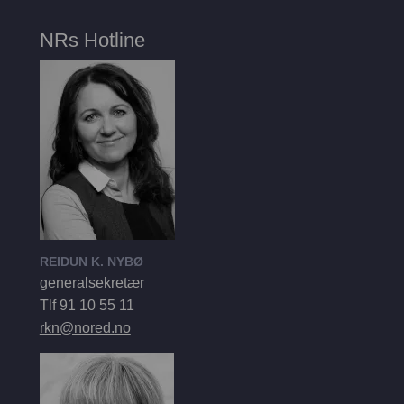
NRs Hotline
REIDUN K. NYBØ
generalsekretær
Tlf 91 10 55 11
rkn@nored.no