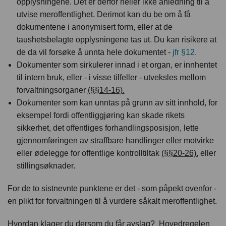
opplysningene. Det er derfor heller ikke anledning til å
utvise meroffentlighet. Derimot kan du be om å få
dokumentene i anonymisert form, eller at de
taushetsbelagte opplysningene tas ut. Du kan risikere at
de da vil forsøke å unnta hele dokumentet -
jfr §12.
Dokumenter som sirkulerer innad i et organ, er innhentet
til intern bruk, eller - i visse tilfeller - utveksles mellom
forvaltningsorganer
(§§14-16).
Dokumenter som kan unntas på grunn av sitt innhold, for
eksempel fordi offentliggjøring kan skade rikets
sikkerhet, det offentliges forhandlingsposisjon, lette
gjennomføringen av straffbare handlinger eller motvirke
eller ødelegge for offentlige kontrolltiltak
(§§20-26).
eller
stillingsøknader.
For de to sistnevnte punktene er det - som påpekt ovenfor -
en plikt for forvaltningen til å vurdere såkalt meroffentlighet.
Hvordan klager du dersom du får avslag?
Hovedregelen