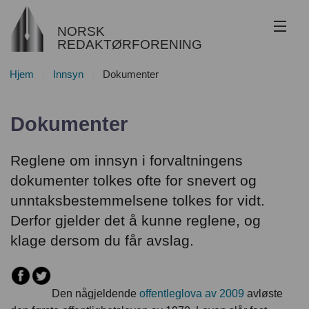
NORSK
REDAKTØRFORENING
Hjem
Innsyn
Dokumenter
Om NR
Redaktøransvar
Dokumenter
Juss
Reglene om innsyn i forvaltningens
dokumenter tolkes ofte for snevert og
Etikk
unntaksbestemmelsene tolkes for vidt.
Innsyn
Derfor gjelder det å kunne reglene, og
klage dersom du får avslag.
Nyhetsarkiv
Bli medlem
Den någjeldende
offentleglova av 2009
avløste