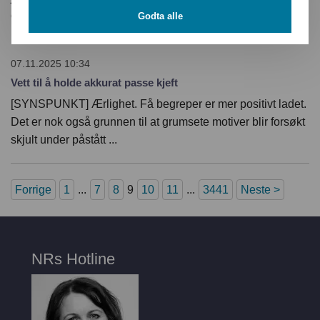
overtramp mot Politihøgskolen. — Dette er et ganske grelt
Godta alle
brudd på prinsippet om akademisk frihet.
07.11.2025 10:34
Vett til å holde akkurat passe kjeft
[SYNSPUNKT] Ærlighet. Få begreper er mer positivt ladet.
Det er nok også grunnen til at grumsete motiver blir forsøkt
skjult under påstått ...
Forrige
1
...
7
8
9
10
11
...
3441
Neste >
NRs Hotline