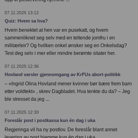
07.11.2025 13:12
Quiz: Hvem sa hva?
Hvem benektet at hen var en pusekatt, og hvem
sammenliknet seg selv med en teltende jomfru i en
militærleir? Og hvilken onkel ønsker seg en Onkelsdag?
Test deg selv i mer eller mindre berømte sitater her.
07.11.2025 12:36
Hovland varsler gjennomgang av KrFUs abort-politikk
– «Ingrid Olina Hovland mener kvinner bør bære frem barn
etter voldtekt» , skrev Dagbladet. Hva tenkte du da? – Jeg
ble stresset da jeg ...
07.11.2025 12:30
Foreslår post i postkassa kun én dag i uka
Regjeringa vil ha ny postlov. De foreslår blant annet
levering av post hjemme kun én dag i uka.