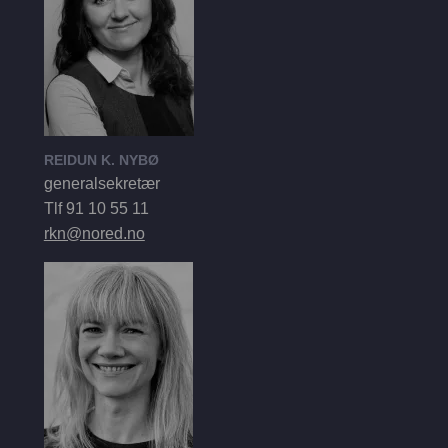
REIDUN K. NYBØ
generalsekretær
Tlf 91 10 55 11
rkn@nored.no