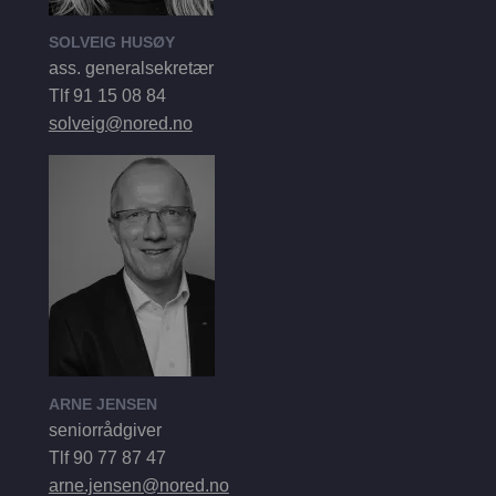
SOLVEIG HUSØY
ass. generalsekretær
Tlf 91 15 08 84
solveig@nored.no
ARNE JENSEN
seniorrådgiver
Tlf 90 77 87 47
arne.jensen@nored.no