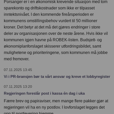
Porsanger er i en økonomisk krevende situasjon med tom
English
sparekonto og driftskostnader som ikke er tilpasset
inntektsnivået. I den kommende fireårsperioden er
kommunens omstillingsbehov vurdert til 50 millioner
kroner. Det betyr at det må det gjøres endringer i store
deler av organisasjonen over de neste årene. Hvis ikke vil
kommunen igjen havne på ROBEK-listen. Budsjett- og
økonomiplanforslaget skisserer utfordringsbildet, samt
mulighetene og prioriteringene, som kommunen må jobbe
med fremover.
07.11.2025 13:45
Vi i PR-bransjen bør ta vårt ansvar og kreve et lobbyregister
07.11.2025 13:20
Regjeringen foreslår post i kassa én dag i uka
Færre brev og papiraviser, men mange flere pakker gjør at
regjeringen vil ha en ny postlov. I lovforslaget legges det
opp til postlevering hjemme ...