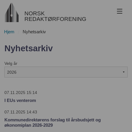
NORSK
REDAKTØRFORENING
Hjem
Nyhetsarkiv
Om NR
Nyhetsarkiv
Redaktøransvar
Velg år
Juss
Etikk
Innsyn
07.11.2025 15:14
I EUs venterom
Nyhetsarkiv
07.11.2025 14:43
Kommunedirektørens forslag til årsbudsjett og
Bli medlem
økonomiplan 2026-2029