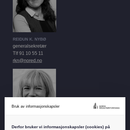
English
REIDUN K. NYBØ
generalsekretær
Tlf 91 10 55 11
rkn@nored.no
Bruk av informasjonskapsler
Derfor bruker vi informasjonskapsler (cookies) på