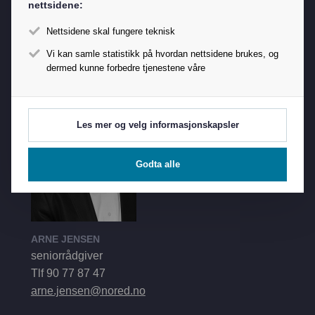
nettsidene:
SOLVEIG HUSØY
ass. generalsekretær
Nettsidene skal fungere teknisk
Tlf 91 15 08 84
Vi kan samle statistikk på hvordan nettsidene brukes, og
solveig@nored.no
dermed kunne forbedre tjenestene våre
Les mer og velg informasjonskapsler
Godta alle
ARNE JENSEN
seniorrådgiver
Tlf 90 77 87 47
arne.jensen@nored.no